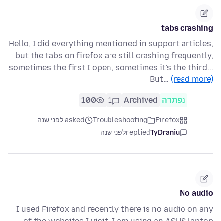
tabs crashing
Hello, I did everything mentioned in support articles,
but the tabs on firefox are still crashing frequently,
sometimes the first I open, sometimes it's the third...
But…
(read more)
נפתרה
Archived
1
100
Firefox
Troubleshooting
asked לפני שנה
TyDraniu
replied
לפני שנה
No audio
I used Firefox and recently there is no audio on any
of the websites I visit. I am using an ASUS laptop