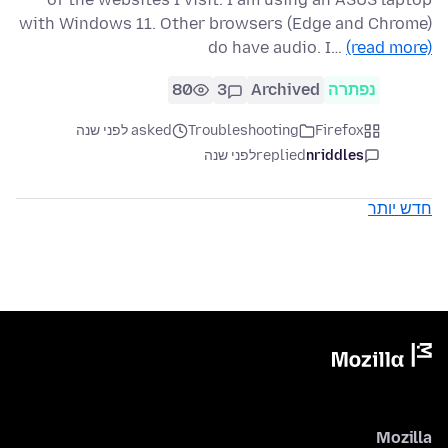
with Windows 11. Other browsers (Edge and Chrome)
do have audio. I…
(read more)
נפתרה
Archived
3
80
Firefox
Troubleshooting
asked לפני שנה
nriddles
replied
לפני שנה
חדש יותר
Mozilla