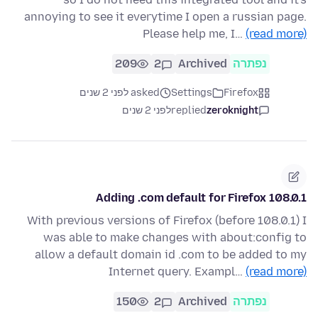
annoying to see it everytime I open a russian page.
Please help me, I…
(read more)
נפתרה
Archived
2
209
Firefox
Settings
asked לפני 2 שנים
zeroknight
replied
לפני 2 שנים
Adding .com default for Firefox 108.0.1
With previous versions of Firefox (before 108.0.1) I
was able to make changes with about:config to
allow a default domain id .com to be added to my
Internet query. Exampl…
(read more)
נפתרה
Archived
2
150