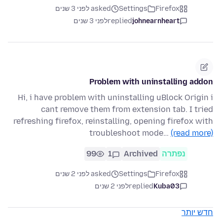
Firefox
Settings
asked לפני 3 שנים
johnearnheart
replied
לפני 3 שנים
Problem with uninstalling addon
Hi, i have problem with uninstalling uBlock Origin i
cant remove them from extension tab. I tried
refreshing firefox, reinstalling, opening firefox with
troubleshoot mode…
(read more)
נפתרה
Archived
1
99
Firefox
Settings
asked לפני 2 שנים
Kuba03
replied
לפני 2 שנים
חדש יותר