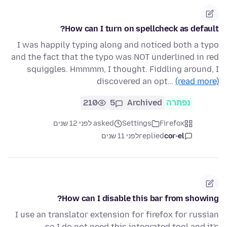
How can I turn on spellcheck as default?
I was happily typing along and noticed both a typo
and the fact that the typo was NOT underlined in red
squiggles. Hmmmm, I thought. Fiddling around, I
discovered an opt…
(read more)
נפתרה
Archived
5
210
Firefox
Settings
asked לפני 12 שנים
cor-el
replied
לפני 11 שנים
How can I disable this bar from showing?
I use an translator extension for firefox for russian
so I do not need this integrated tool and it's