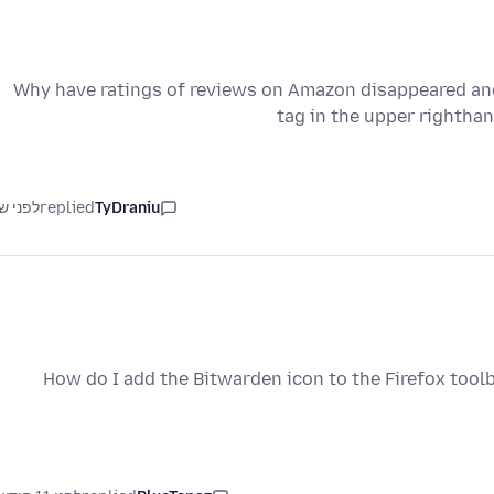
Why have ratings of reviews on Amazon disappeared and 
tag in the upper righthan
TyDraniu
replied
לפני ש
How do I add the Bitwarden icon to the Firefox toolba