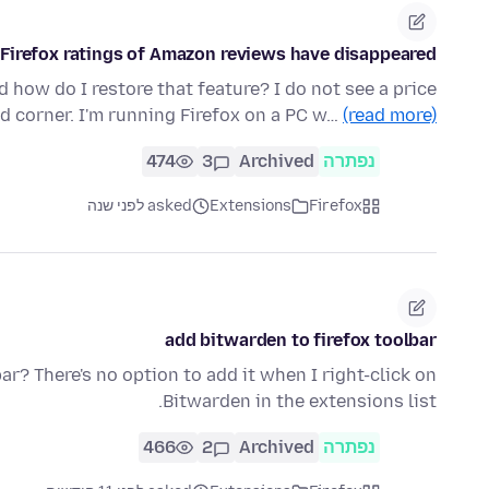
Firefox ratings of Amazon reviews have disappeared
how do I restore that feature? I do not see a price
d corner. I'm running Firefox on a PC w…
(read more)
נפתרה
Archived
3
474
Firefox
Extensions
asked לפני שנה
add bitwarden to firefox toolbar
r? There's no option to add it when I right-click on
Bitwarden in the extensions list.
נפתרה
Archived
2
466