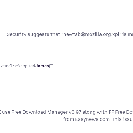
Security suggests that "newtab@mozilla.org.xpi" is ma
James
replied
לפני 9 חודשים
I use Free Download Manager v3.97 along with FF Free D
from Easynews.com. This issu