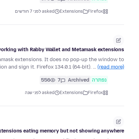
Firefox
Extensions
asked לפני 7 חודשים
 working with Rabby Wallet and Metamask extensions.
tamask extensions. It does no pop-up the window to
on and sign it. Firefox 134.0.1 (64-bit). …
(read more)
נפתרה
Archived
7
556
Firefox
Extensions
asked לפני שנה
xtensions eating memory but not showing anywhere