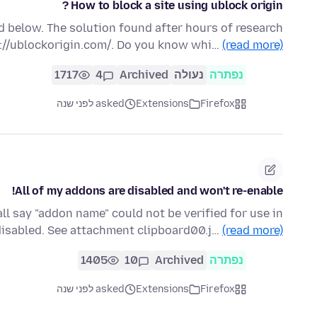
How to block a site using ublock origin ?
d below. The solution found after hours of research
ps://ublockorigin.com/. Do you know whi…
(read more)
נפתרה
נעולה
Archived
4
1717
Firefox
Extensions
asked לפני שנה
All of my addons are disabled and won't re-enable!
ll say "addon name" could not be verified for use in
disabled. See attachment clipboard00.j…
(read more)
נפתרה
Archived
10
1405
Firefox
Extensions
asked לפני שנה