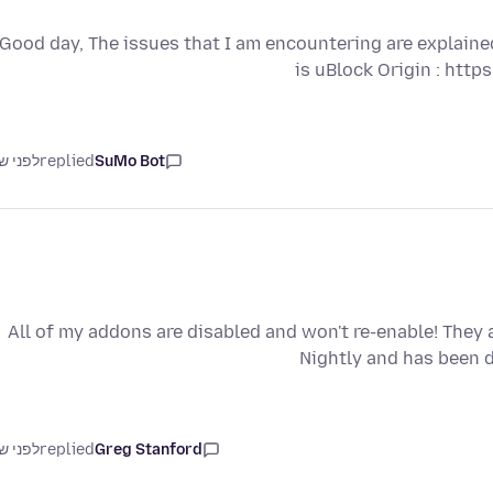
Good day, The issues that I am encountering are explaine
is uBlock Origin : htt
SuMo Bot
replied
לפני ש
All of my addons are disabled and won't re-enable! They a
Nightly and has been 
Greg Stanford
replied
לפני ש