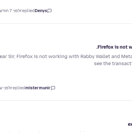
Denys
replied
לפני 7 חודשים
Firefox is not
ear Sir, Firefox is not working with Rabby Wallet and Me
see the transacti
mistermunir
replied
לפני ש
e