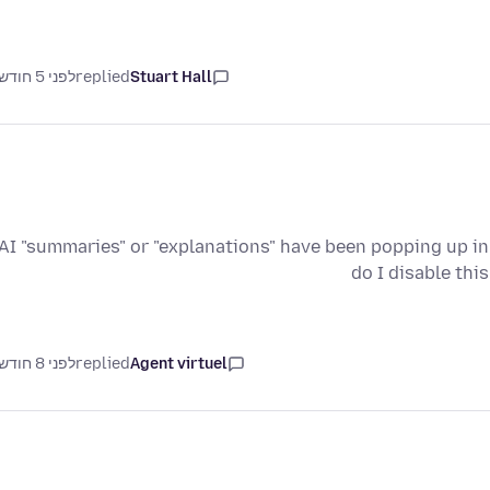
Stuart Hall
replied
לפני 5 חודשים
AI "summaries" or "explanations" have been popping up in 
do I disable thi
Agent virtuel
replied
לפני 8 חודשים