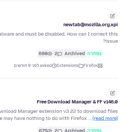
newtab@mozilla.org.xpi
lware and must be disabled. How can I correct this
issue?
נפתרה
Archived
2
698
Firefox
Extensions
asked לפני 9 חודשים
Free Download Manager & FF v146.0
ownload Manager extension v3.22 to download files
e may have nothing to do with Firefox …
(read more)
נפתרה
Archived
2
675