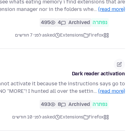
ee whats eating memory i find extensions that are
tension manager nor in the folders whe…
(read more)
נפתרה
Archived
4
495
Firefox
Extensions
asked לפני 7 חודשים
Dark reader activation
annot activate it because the instructions says go to
NO "MORE"! I hunted all over the settin…
(read more)
נפתרה
Archived
8
493
Firefox
Extensions
asked לפני 10 חודשים