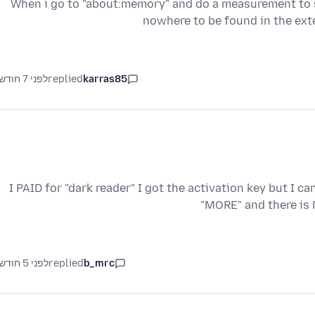
When i go to "about:memory" and do a measurement to s
nowhere to be found in the ex
karras85
replied
לפני 7 חודשים
I PAID for "dark reader" I got the activation key but I c
"MORE" and there is 
b_mrc
replied
לפני 5 חודשים