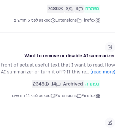
נפתרה
3
2
7486
Firefox
Extensions
asked לפני 5 חודשים
Want to remove or disable AI summarizer
front of actual useful text that I want to read. How
s AI summarizer or turn it off? If this re…
(read more)
נפתרה
Archived
14
2348
Firefox
Extensions
asked לפני 11 חודשים