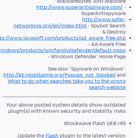
Malwarebytes' Anti-Malware
http://www.superantispyware.com/
-
SuperAntispyware
http://www.safer-
networking.org/en/index.html
- Spybot Search
& Destroy
tp://www.lavasoft.com/products/ad_aware_free.php
- Ad-Aware Free
indows/products/winfamily/defender/default.mspx
- Windows Defender: Home Page
See also "Spyware on Windows":
http://kb.mozillazine.org/Popups_not_blocked
and
What to do when searches take you to the wrong
search website
Your above posted system details show outdated
plugin(s) with known security and stability risks.
Shockwave Flash 10.0 r45
Update the
Flash
plugin to the latest version.