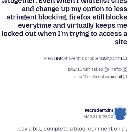
altogether. Even when I whitelist sites
and change up my option to less
stringent blocking, firefox still blocks
everytime and virtually keeps me
locked out when I'm trying to access a
site
1
תגובה
3
have this problem
20
views
Firefox
asked לפני 15 שנים
cor-el
replied
לפני 15 שנים
Mcradertdm
9/28/10, 2:21 AM
, pay a bill, complete a blog, comment on a