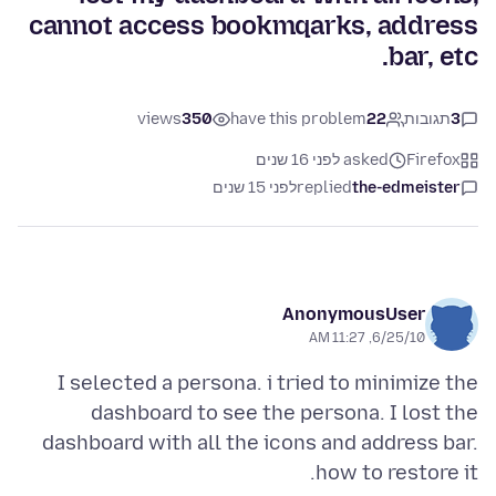
cannot access bookmqarks, address
bar, etc.
3
תגובות
22
have this problem
350
views
Firefox
asked לפני 16 שנים
the-edmeister
replied
לפני 15 שנים
AnonymousUser
6/25/10, 11:27 AM
I selected a persona. i tried to minimize the
dashboard to see the persona. I lost the
dashboard with all the icons and address bar.
how to restore it.