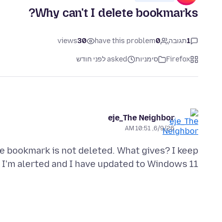
Why can't I delete bookmarks?
1
תגובה
0
have this problem
30
views
Firefox
סימניות
asked לפני חודש
eje_The Neighbor
6/9/26, 10:51 AM
e bookmark is not deleted. What gives? I keep
I'm alerted and I have updated to Windows 11.