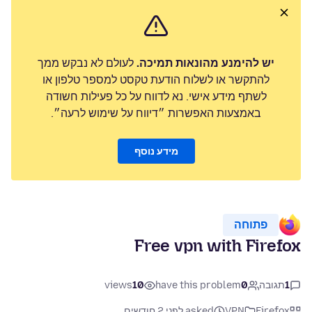
יש להימנע מהונאות תמיכה.
לעולם לא נבקש ממך
להתקשר או לשלוח הודעת טקסט למספר טלפון או
לשתף מידע אישי. נא לדווח על כל פעילות חשודה
באמצעות האפשרות ״דיווח על שימוש לרעה״.
מידע נוסף
פתוחה
Free vpn with Firefox
1
תגובה
0
have this problem
10
views
Firefox
VPN
asked לפני 2 חודשים