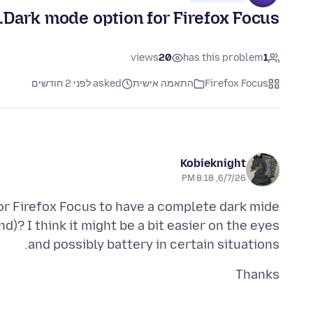
Dark mode option for Firefox Focus.
views
20
has this problem
1
Firefox Focus
התאמה אישית
asked לפני 2 חודשים
Kobieknight
6/7/26, 8:18 PM
 for Firefox Focus to have a complete dark mide
d)? I think it might be a bit easier on the eyes
and possibly battery in certain situations.
Thanks