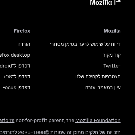
Firefox
Mozilla
דיווח על שימוש לרעה בסימן מסחרי
הורדה
קוד מקור
refox desktop
Twitter
דפדפן ל־Android
הצטרפות לקהילה שלנו
דפדפן ל־iOS
עיון במאמרי עזרה
דפדפן Focus
ation's
not-for-profit parent, the
Mozilla Foundation
הזכויות של חלקים מתוכן זה שמורות ©1998–2026 לתורמים של mozilla.org. התוכן זמין תחת