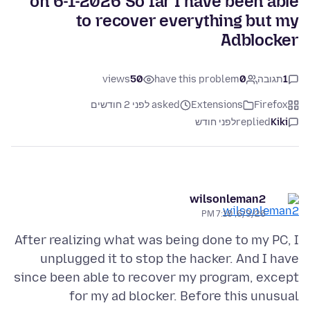
on 6-1-2026 So far I have been able
to recover everything but my
Adblocker
1
תגובה
0
have this problem
50
views
Firefox
Extensions
asked לפני 2 חודשים
Kiki
replied
לפני חודש
wilsonleman2
6/3/26, 7:10 PM
After realizing what was being done to my PC, I
unplugged it to stop the hacker. And I have
since been able to recover my program, except
for my ad blocker. Before this unusual