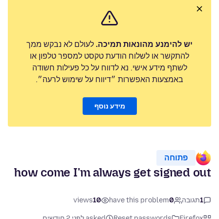
יש להימנע מהונאות תמיכה.
לעולם לא נבקש ממך
להתקשר או לשלוח הודעת טקסט למספר טלפון או
לשתף מידע אישי. נא לדווח על כל פעילות חשודה
באמצעות האפשרות ״דיווח על שימוש לרעה״.
מידע נוסף
פתוחה
how come I'm always get signed out
1
תגובה
0
have this problem
10
views
Firefox
Reset passwords
asked לפני 2 חודשים