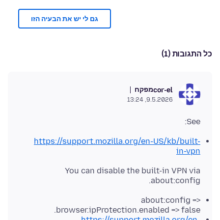
גם לי יש את הבעיה הזו
כל התגובות (1)
מפקח
cor-el
9.5.2026, 13:24
See:
https://support.mozilla.org/en-US/kb/built-
in-vpn
You can disable the built-in VPN via
about:config.
about:config =>
browser.ipProtection.enabled => false.
https://support.mozilla.org/en-