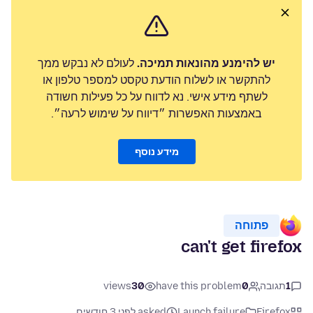
יש להימנע מהונאות תמיכה.
לעולם לא נבקש ממך
להתקשר או לשלוח הודעת טקסט למספר טלפון או
לשתף מידע אישי. נא לדווח על כל פעילות חשודה
באמצעות האפשרות ״דיווח על שימוש לרעה״.
מידע נוסף
פתוחה
can't get firefox
1
תגובה
0
have this problem
30
views
Firefox
Launch failure
asked לפני 3 חודשים