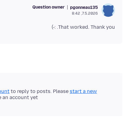
Question owner
pgonneau135
7.5.2026, 8:42
That worked. Thank you. :-)
ount
to reply to posts. Please
start a new
e an account yet.