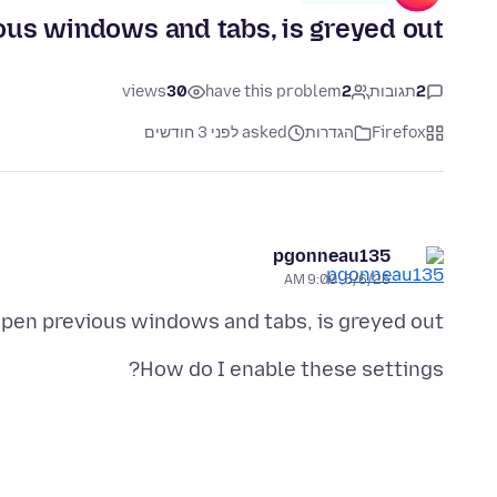
us windows and tabs, is greyed out.
2
תגובות
2
have this problem
30
views
Firefox
הגדרות
asked לפני 3 חודשים
pgonneau135
5/6/26, 9:00 AM
pen previous windows and tabs, is greyed out.
How do I enable these settings?