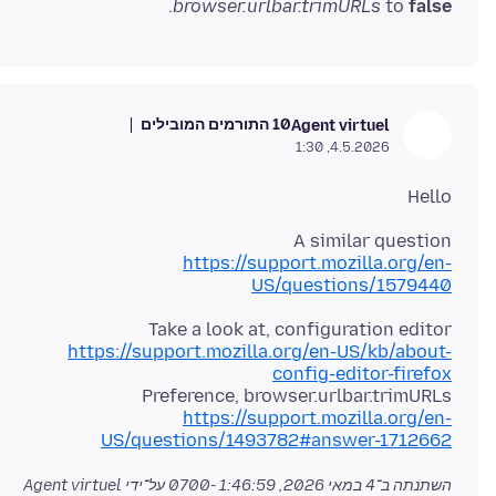
.
browser.urlbar.trimURLs
to
false
10 התורמים המובילים
Agent virtuel
4.5.2026, 1:30
Hello
A similar question
https://support.mozilla.org/en-
US/questions/1579440
Take a look at, configuration editor
https://support.mozilla.org/en-US/kb/about-
config-editor-firefox
Preference, browser.urlbar.trimURLs
https://support.mozilla.org/en-
US/questions/1493782#answer-1712662
השתנתה ב־
4 במאי 2026, 1:46:59 -0700
על־ידי Agent virtuel