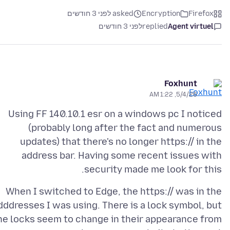
Firefox
Encryption
asked לפני 3 חודשים
Agent virtuel
replied
לפני 3 חודשים
Foxhunt
5/4/26, 1:22 AM
Using FF 140.10.1 esr on a windows pc I noticed
(probably long after the fact and numerous
updates) that there's no longer https:// in the
address bar. Having some recent issues with
security made me look for this.
When I switched to Edge, the https:// was in the
dddresses I was using. There is a lock symbol, but
he locks seem to change in their appearance from