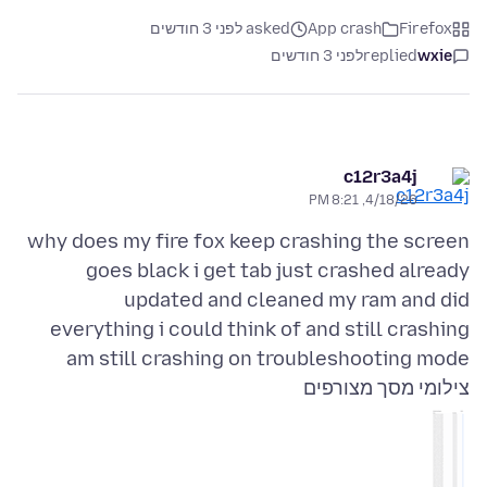
Firefox
App crash
asked לפני 3 חודשים
wxie
replied
לפני 3 חודשים
c12r3a4j
4/18/26, 8:21 PM
why does my fire fox keep crashing the screen
goes black i get tab just crashed already
updated and cleaned my ram and did
am still crashing on troubleshooting mode
צילומי מסך מצורפים