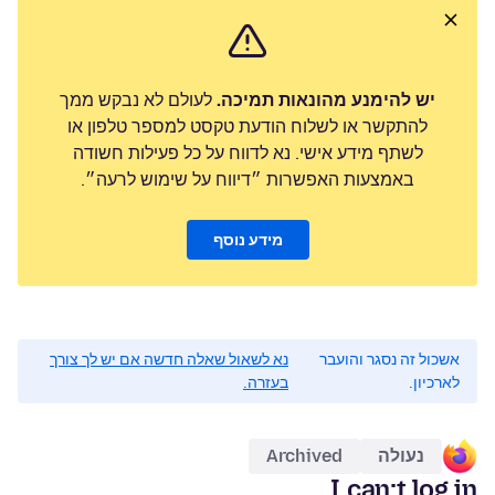
יש להימנע מהונאות תמיכה.
לעולם לא נבקש ממך
להתקשר או לשלוח הודעת טקסט למספר טלפון או
לשתף מידע אישי. נא לדווח על כל פעילות חשודה
באמצעות האפשרות ״דיווח על שימוש לרעה״.
מידע נוסף
אשכול זה נסגר והועבר
נא לשאול שאלה חדשה אם יש לך צורך
לארכיון.
בעזרה.
נעולה
Archived
I can;t log in