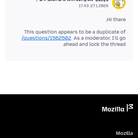
27.1.2026, 17:43
Hi there,
This question appears to be a duplicate of
/questions/1562502
. As a moderator, I’ll go
ahead and lock the thread.
Mozilla