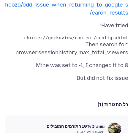
hcozq/odd_issue_when_returning_to_google_s
earch_results/
Have tried:
chrome://geckoview/content/config.xhtml

Then search for:
browser.sessionhistory.max_total_viewers
Mine was set to -1, I changed it to 0
But did not fix issue
כל התגובות (1)
10 התורמים המובילים
TyDraniu
23.1.2026, 6:07