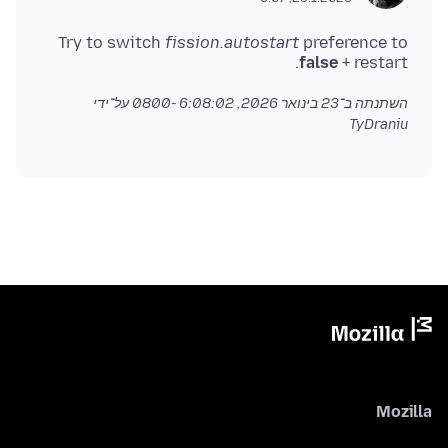
Try to switch
fission.autostart
preference to
false
+ restart.
השתנתה ב־
23 בינואר 2026, 6:08:02 -0800
על־ידי
TyDraniu
Mozilla