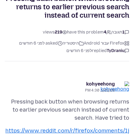
returns to earlier previous search
instead of current search
1
תגובה
4
have this problem
219
views
Firefox עבור Android
היסטוריה
asked לפני 6 חודשים
TyDraniu
replied
לפני 6 חודשים
kohyeehong
1/21/26, 4:30 PM
Pressing back button when browsing returns
to earlier previous search instead of current
search. Have tried to
https://www.reddit.com/r/firefox/comments/1j