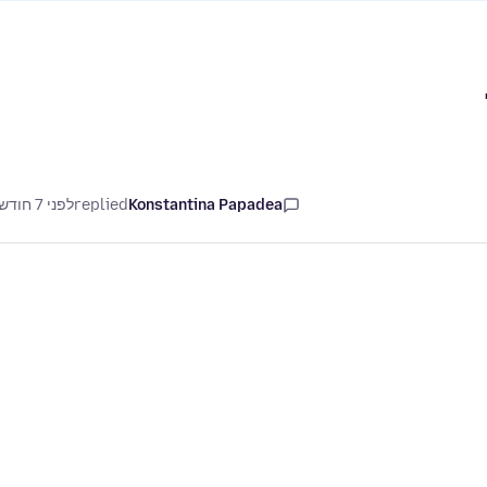
Konstantina Papadea
replied
לפני 7 חודשים