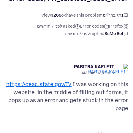
1
תגובה
0
have this problem
269
views
Firefox
Error codes
asked לפני 7 חודשים
SuMo Bot
replied
לפני 7 חודשים
PABITRA.KAFLE1T
12/22/25, 7:46 AM
https://ceac.state.gov/IV
I was working on this
website. in the middle of filling out forms, it
pops up as an error and gets stuck in the error
page