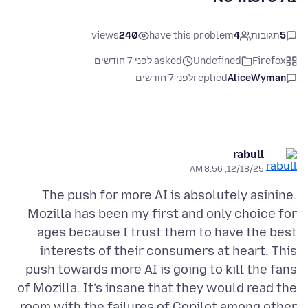
5
תגובות
4
have this problem
240
views
Firefox
Undefined
asked לפני 7 חודשים
AliceWyman
replied
לפני 7 חודשים
rabull
12/18/25, 8:56 AM
The push for more AI is absolutely asinine.
Mozilla has been my first and only choice for
ages because I trust them to have the best
interests of their consumers at heart. This
push towards more AI is going to kill the fans
of Mozilla. It’s insane that they would read the
room with the failures of Copilot among other