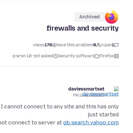
Archived
firewalls and security
1
תגובה
0
have this problem
178
views
Firefox
Security software
asked לפני 10 חודשים
daviessmartset
9/12/25, 12:41 PM
 cannot connect to any site and this has only
not connect to server at
gb.search.yahoo.com