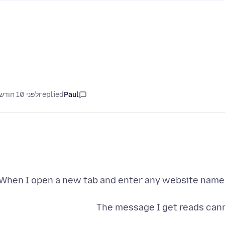
Paul
replied
לפני 10 חודשים
When I open a new tab and enter any website name I
The message I get reads can