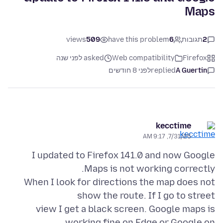
Maps
2
תגובות
6
have this problem
509
views
Firefox
Web compatibility
asked לפני שנה
A Guertin
replied
לפני 8 חודשים
kecctime
7/31/25, 9:17 AM
I updated to Firefox 141.0 and now Google
When I look for directions the map does not
view I get a black screen. Google maps is