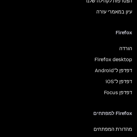
הצטרפות לקהילה שלנו
עיון במאמרי עזרה
Firefox
הורדה
Firefox desktop
דפדפן ל־Android
דפדפן ל־iOS
דפדפן Focus
Firefox למפתחים
מהדורת המפתחים