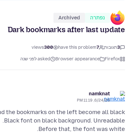
נפתרה
Archived
Dark bookmarks after last update
3
תגובות
7
have this problem
300
views
Firefox
Browser appearance
asked לפני שנה
namknat
6/24/25, 11:19 PM
Before that, the font was white.