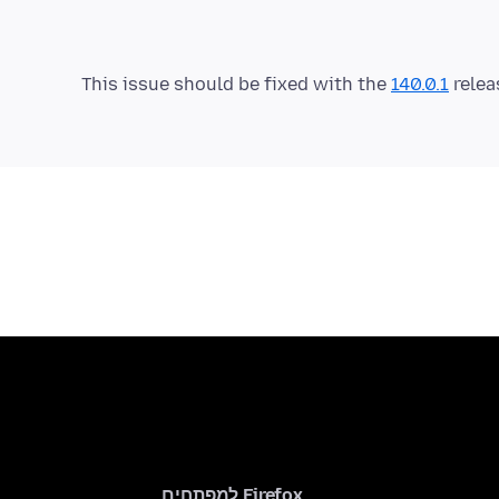
This issue should be fixed with the
140.0.1
relea
Firefox למפתחים