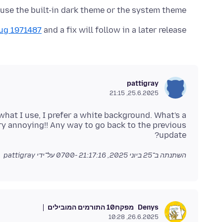
use the built-in dark theme or the system theme
ug 1971487
and a fix will follow in a later release.
pattigray
25.6.2025, 21:15
what I use, I prefer a white background. What's a
ery annoying!! Any way to go back to the previous
update?
השתנתה ב־
25 ביוני 2025, 21:17:16 -0700
על־ידי pattigray
מפקח
10 התורמים המובילים
Denys
26.6.2025, 10:28