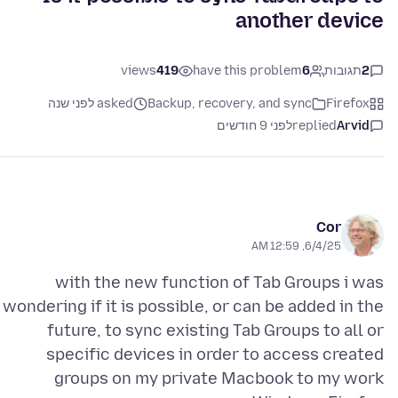
another device
2
תגובות
6
have this problem
419
views
Firefox
Backup, recovery, and sync
asked לפני שנה
Arvid
replied
לפני 9 חודשים
Cor
6/4/25, 12:59 AM
with the new function of Tab Groups i was
wondering if it is possible, or can be added in the
future, to sync existing Tab Groups to all or
specific devices in order to access created
groups on my private Macbook to my work