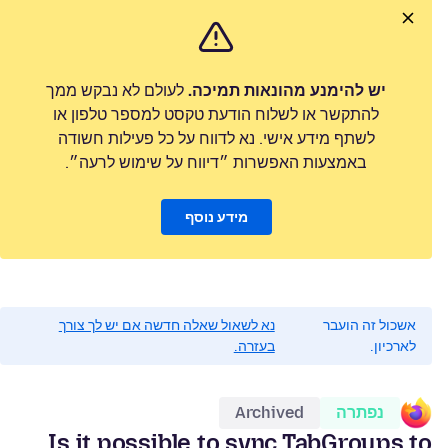
יש להימנע מהונאות תמיכה.
לעולם לא נבקש ממך
להתקשר או לשלוח הודעת טקסט למספר טלפון או
לשתף מידע אישי. נא לדווח על כל פעילות חשודה
באמצעות האפשרות ״דיווח על שימוש לרעה״.
מידע נוסף
אשכול זה הועבר
נא לשאול שאלה חדשה אם יש לך צורך
לארכיון.
בעזרה.
נפתרה
Archived
Is it possible to sync TabGroups to