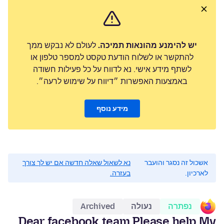
יש להימנע מהונאות תמיכה.
לעולם לא נבקש ממך
להתקשר או לשלוח הודעת טקסט למספר טלפון או
לשתף מידע אישי. נא לדווח על כל פעילות חשודה
באמצעות האפשרות ״דיווח על שימוש לרעה״.
מידע נוסף
אשכול זה נסגר והועבר
נא לשאול שאלה חדשה אם יש לך צורך
לארכיון.
בעזרה.
נפתרה
נעולה
Archived
Dear facebook team Please help My