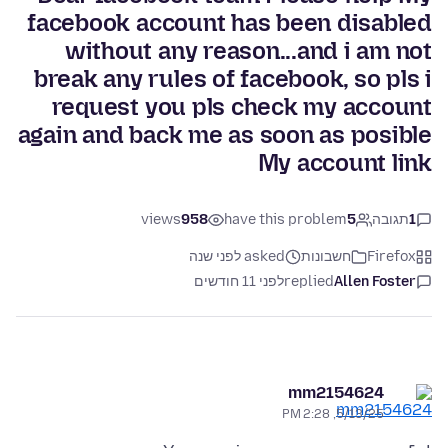
facebook account has been disabled
without any reason...and i am not
break any rules of facebook, so pls i
request you pls check my account
again and back me as soon as posible
My account link
1
תגובה
5
have this problem
958
views
Firefox
חשבונות
asked לפני שנה
Allen Foster
replied
לפני 11 חודשים
mm2154624
5/13/25, 2:28 PM