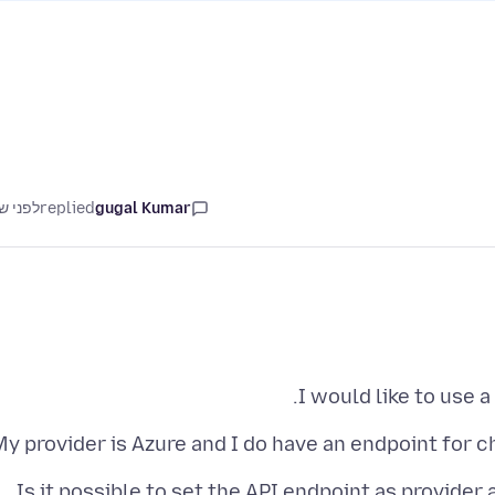
gugal Kumar
replied
לפני ש
I would like to use 
y provider is Azure and I do have an endpoint for ch
Is it possible to set the API endpoint as provide