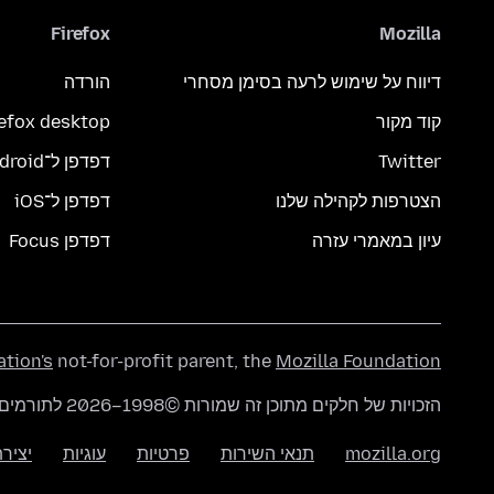
Firefox
Mozilla
דיווח על שימוש לרעה בסימן מסחרי
הורדה
קוד מקור
refox desktop
Twitter
דפדפן ל־Android
הצטרפות לקהילה שלנו
דפדפן ל־iOS
עיון במאמרי עזרה
דפדפן Focus
ation's
not-for-profit parent, the
Mozilla Foundation
הזכויות של חלקים מתוכן זה שמורות ©1998–2026 לתורמים של mozilla.org. התוכן זמין תחת
mozilla.org
תנאי השירות
פרטיות
עוגיות
יציר