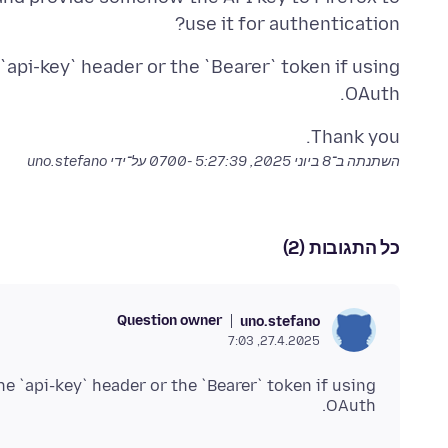
use it for authentication?
`api-key` header or the `Bearer` token if using
OAuth.
Thank you.
השתנתה ב־
8 ביוני 2025, 5:27:39 -0700
על־ידי uno.stefano
כל התגובות (2)
Question owner
uno.stefano
27.4.2025, 7:03
he `api-key` header or the `Bearer` token if using
OAuth.