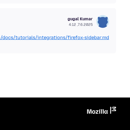
gugal Kumar
7.6.2025, 4:12
docs/tutorials/integrations/firefox-sidebar.md