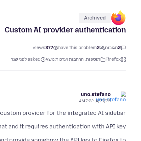
Archived
Custom AI provider authentication
2
תגובות
2
have this problem
377
views
Firefox
תוספות, הרחבות וערכות נושא
asked לפני שנה
uno.stefano
4/27/25, 7:02 AM
a custom provider for the integrated AI sidebar.
at and it requires authentication with API key.
r and provide somehow the API key to Firefox to