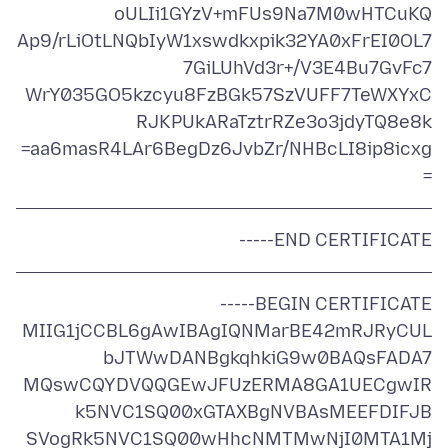
Ap9/rLiOtLNQbIyW1xswdkxpik32YA0xFrEI0OL7
WrY035GO5kzcyu8FzBGk57SzVUFF7TeWXYxC
aa6masR4LAr6BegDz6JvbZr/NHBcLI8ip8icxg=
=
END CERTIFICATE-----
BEGIN CERTIFICATE-----
MIIG1jCCBL6gAwIBAgIQNMarBE42mRJRyCUL
MQswCQYDVQQGEwJFUzERMA8GA1UECgwIR
SVogRk5NVC1SQ00wHhcNMTMwNjI0MTA1Mj