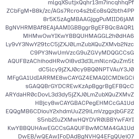
ZCbFgM+B8k/zc/AGs7Rcro4s2bEoBsQ2bth4PP
BgNVHRMBAf8EAjAAMIGBBggrBgEFBQcBAQR1
Ly9vY3NwY29tcC5jZXJ0LmZubXQuZXMvb2Nzc
AQUFBzAChihodHRwOi8vd3d3LmNlcnQuZm5t
MFgGA1UdIARRME8wCAYGZ4EMAQICMDkGCi
ARYdaHR0cDovL3d3dy5jZXJ0LmZubXQuZXMvZ
EQQgMB6CDiouY2xhdmUuZ29iLmVzggxjbGF2Z
KwYBBQUHAwEGCCsGAQUFBwMCMA4GA1Ud