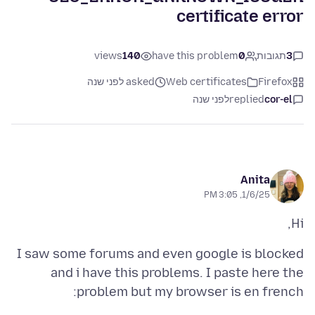
certificate error
3
תגובות
0
have this problem
140
views
Firefox
Web certificates
asked לפני שנה
cor-el
replied
לפני שנה
Anita
1/6/25, 3:05 PM
Hi,
I saw some forums and even google is blocked
and i have this problems. I paste here the
problem but my browser is en french: