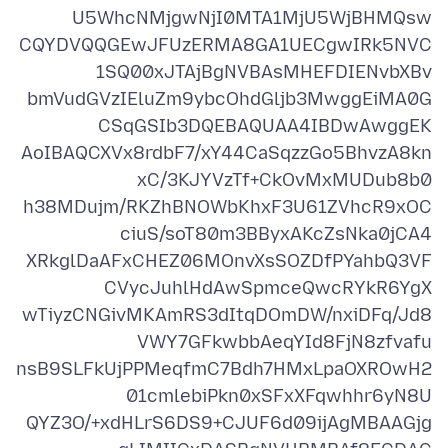
CQYDVQQGEwJFUzERMA8GA1UECgwIRk5NVC
bmVudGVzIEluZm9ybcOhdGljb3MwggEiMA0G
AoIBAQCXVx8rdbF7/xY44CaSqzzGo5BhvzA8kn
h38MDujm/RKZhBNOWbKhxF3U61ZVhcR9xOC
XRkglDaAFxCHEZ06MOnvXsSOZDfPYahbQ3VF
wTiyzCNGivMKAmRS3dItqDOmDW/nxiDFq/Jd8
nsB9SLFkUjPPMeqfmC7Bdh7HMxLpaOXROwH2
QYZ3O/+xdHLrS6DS9+CJUF6d09ijAgMBAAGjg