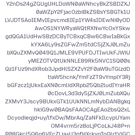
Y2nDs24gZGUgUHLDoWN0aWNhcyBkZSBDZXJ
LVJDTSAoIEMvIEpvcmdlIEp1YW4sIDEwNi0yOD
gdQGA1UdHwSBzDCByTCBxqCBw6CBwIaBkGx
bXQuZXMvQ049Q1JMLE9VPUFDJTIwUkFJWiU
Qz1FUz9hdXRob3JpdHlSZXZvY2F0aW9uTGlzdD
bGFzcz1jUkxEaXN0cmlidXRpb25Qb2ludIYraHR
ZXMvY3Jscy9BUkxGTk1UUkNNLmNybDANBgkq
Dcyodieqjd+uy/lfxDw/MbrAq/ZaNFkIlcypUYam
P08Gkcl5Q6q6VFcZLia+U3gfHXrkyqToQlrtViGC