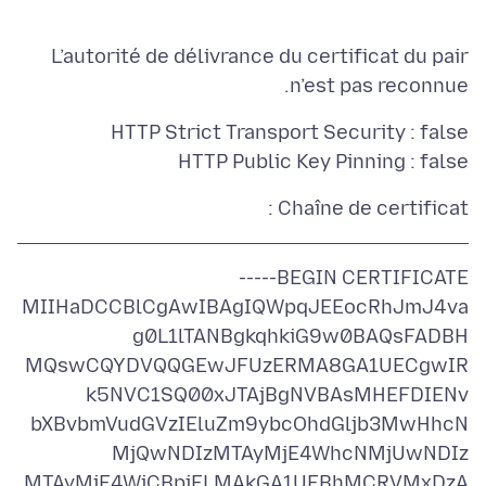
L’autorité de délivrance du certificat du pair
n’est pas reconnue.
HTTP Public Key Pinning : false
Chaîne de certificat :
BEGIN CERTIFICATE-----
MIIHaDCCBlCgAwIBAgIQWpqJEEocRhJmJ4va
MQswCQYDVQQGEwJFUzERMA8GA1UECgwIR
bXBvbmVudGVzIEluZm9ybcOhdGljb3MwHhcN
MTAyMjE4WjCBpjELMAkGA1UEBhMCRVMxDzA