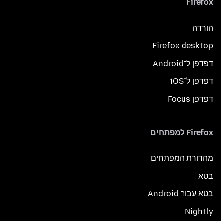
Firefox
הורדה
Firefox desktop
דפדפן ל־Android
דפדפן ל־iOS
דפדפן Focus
Firefox למפתחים
מהדורת המפתחים
בטא
בטא עבור Android
Nightly