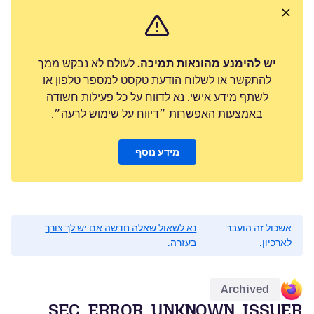
יש להימנע מהונאות תמיכה.
לעולם לא נבקש ממך
להתקשר או לשלוח הודעת טקסט למספר טלפון או
לשתף מידע אישי. נא לדווח על כל פעילות חשודה
באמצעות האפשרות ״דיווח על שימוש לרעה״.
מידע נוסף
אשכול זה הועבר
נא לשאול שאלה חדשה אם יש לך צורך
לארכיון.
בעזרה.
Archived
SEC_ERROR_UNKNOWN_ISSUER