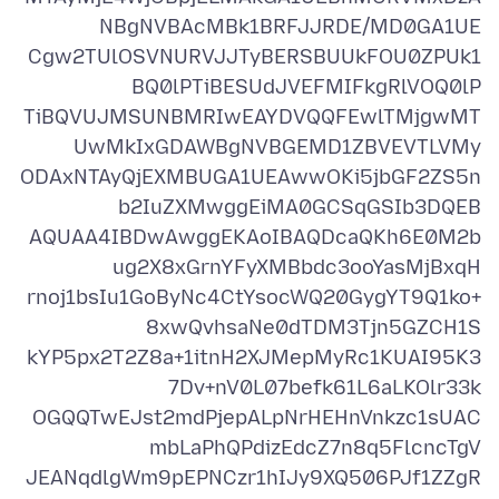
Cgw2TUlOSVNURVJJTyBERSBUUkFOU0ZPUk1
TiBQVUJMSUNBMRIwEAYDVQQFEwlTMjgwMT
ODAxNTAyQjEXMBUGA1UEAwwOKi5jbGF2ZS5n
AQUAA4IBDwAwggEKAoIBAQDcaQKh6E0M2b
rnoj1bsIu1GoByNc4CtYsocWQ20GygYT9Q1ko+
kYP5px2T2Z8a+1itnH2XJMepMyRc1KUAI95K3
OGQQTwEJst2mdPjepALpNrHEHnVnkzc1sUAC
JEANqdlgWm9pEPNCzr1hIJy9XQ506PJf1ZZgR