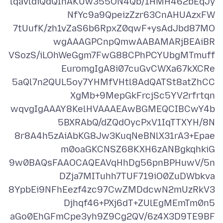
lqavldiQdQIhAKUw355ON4Qb/1HMH462bEqJy
7tUufK/zh1vZaS6b6RpxZ0qwF+ysAdJbd87MO
VSozS/iLOhWeGgm7FwG88CPhPCYUbgMTmuff
5aQl7n2QUL5oy7YHMfVHtl8AdQATSt8atZhCC
wqvgIgAAAY8KelHVAAAEAwBGMEQCIBCwY4b
8r8A4h5zAiAbKG8Jw3KuqNeBNlX31rA3+Epae
9w0BAQsFAAOCAQEAVqHhDg56pnBPHuwV/5n
8YpbEi9NFhEezf4zc97CwZMDdcwN2mUzRkV3
aGo0EhGFmCpe3yh9Z9Cg2QV/6z4X3D9TE9BF