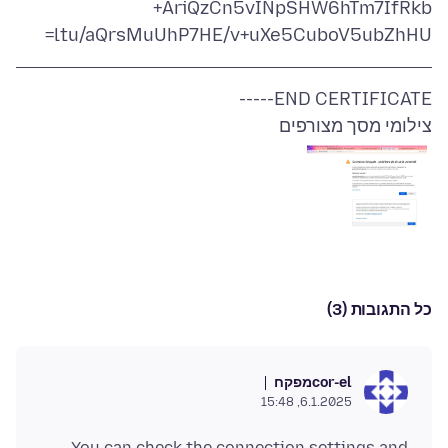
ltu/aQrsMuUhP7HE/v+uXe5CuboV5ubZhHU=
END CERTIFICATE-----
צילומי מסך מצורפים
כל התגובות (3)
מפקח
cor-el
6.1.2025, 15:48
You can check the connection settings and