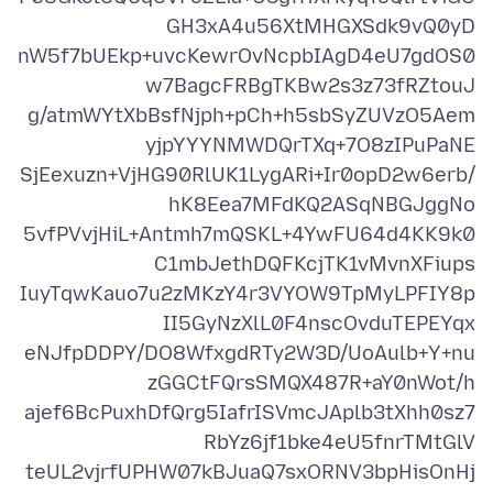
nW5f7bUEkp+uvcKewrOvNcpbIAgD4eU7gdOS0
g/atmWYtXbBsfNjph+pCh+h5sbSyZUVzO5Aem
SjEexuzn+VjHG90RlUK1LygARi+Ir0opD2w6erb/
5vfPVvjHiL+Antmh7mQSKL+4YwFU64d4KK9k0
IuyTqwKauo7u2zMKzY4r3VYOW9TpMyLPFIY8p
eNJfpDDPY/DO8WfxgdRTy2W3D/UoAulb+Y+nu
ajef6BcPuxhDfQrg5IafrISVmcJAplb3tXhh0sz7
teUL2vjrfUPHW07kBJuaQ7sxORNV3bpHisOnHj