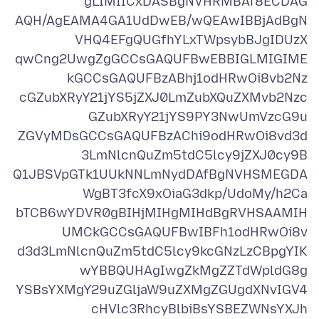
AQH/AgEAMA4GA1UdDwEB/wQEAwIBBjAdBgN
qwCng2UwgZgGCCsGAQUFBwEBBIGLMIGIME
cGZubXRyY21jYS5jZXJ0LmZubXQuZXMvb2Nzc
ZGVyMDsGCCsGAQUFBzAChi9odHRwOi8vd3d
Q1JBSVpGTk1UUkNNLmNydDAfBgNVHSMEGDA
bTCB6wYDVR0gBIHjMIHgMIHdBgRVHSAAMIH
d3d3LmNlcnQuZm5tdC5lcy9kcGNzLzCBpgYIK
YSBsYXMgY29uZGljaW9uZXMgZGUgdXNvIGV4