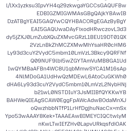
l/lXx1yzksu3IpvYH4q29zkwgaYGCCsGAQUFBw
DzATBgYEAI5GAQYwCQYHBACORgEGAzByBgY
dy5jZXJ0LmZubXQuZXMvcGRzL1BEU19DT01QX
Ly93d3cuY2VydC5mbm10LmVzL3Bkcy9QRFNf
IwQYMBaAFBn4WC8U1qbMmwSYCA1M16sAp
dHA6Ly93d3cuY2VydC5mbm10LmVzL2NybHNj
BAHWeQIEAgSCAW0EggFpAWcAdwBOdaMnXJ
Ypo53wAAAY8Kek+TAAAEAwBIMEYCIQCtwlyM