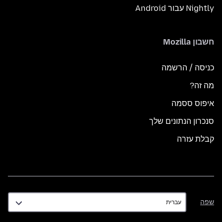
Nightly עבור Android
חשבון Mozilla
כניסה / הרשמה
מה זה?
איפוס ססמה
סנכרון הנתונים שלך
קבלת עזרה
שפה
שפה