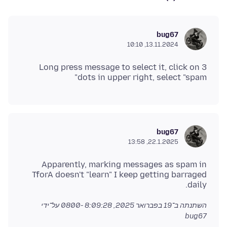
bug67
13.11.2024, 10:10
Long press message to select it, click on 3
dots in upper right, select "spam"
bug67
22.1.2025, 13:58
Apparently, marking messages as spam in
TforA doesn't "learn" I keep getting barraged
daily.
השתנתה ב־
19 בפברואר 2025, 8:09:28 -0800
על־ידי
bug67