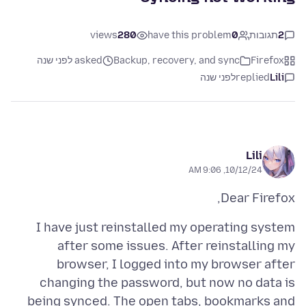
2
תגובות
0
have this problem
280
views
Firefox
Backup, recovery, and sync
asked לפני שנה
Lili
replied
לפני שנה
Lili
10/12/24, 9:06 AM
Dear Firefox,
I have just reinstalled my operating system
after some issues. After reinstalling my
browser, I logged into my browser after
changing the password, but now no data is
being synced. The open tabs, bookmarks and