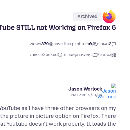
Archived
6 Months and YouTube STILL not Working on Firefox
2
תגובות
0
have this problem
379
views
Firefox
ביצועים וקישוריות
asked לפני שנה
Jason Worlock
9/18/24, 12:06 PM
 YouTube as I have three other browsers on my
he picture in picture option on Firefox. There
at Youtube doesn't work properly. It loads the