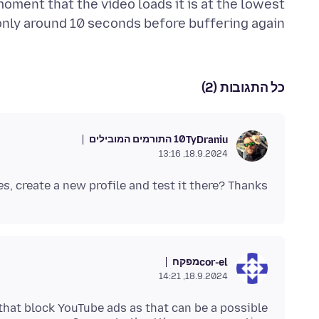
moment that the video loads it is at the lowest
 only around 10 seconds before buffering again.
כל התגובות (2)
10 התורמים המובילים
TyDraniu
18.9.2024, 13:16
es
, create a new profile and test it there? Thanks.
מפקח
cor-el
18.9.2024, 14:21
that block YouTube ads as that can be a possible