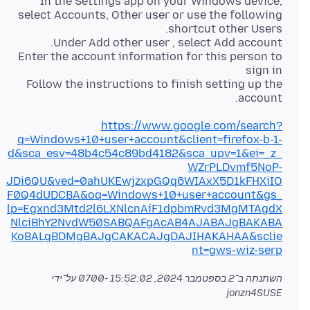
In the Settings app on your Windows device,
select Accounts, Other user or use the following
Enter the account information for this person to
Follow the instructions to finish setting up the
account.
https://www.google.com/search?
q=Windows+10+user+account&client=firefox-b-1-
d&sca_esv=48b4c54c89bd4182&sca_upv=1&ei=_z_
WZrPLDvmf5NoP-
JDi6QU&ved=0ahUKEwjzxpGQq6WIAxX5D1kFHXiIO
F0Q4dUDCBA&oq=Windows+10+user+account&gs_
lp=Egxnd3Mtd2l6LXNlcnAiF1dpbmRvd3MgMTAgdX
NlciBhY2NvdW50SABQAFgAcAB4AJABAJgBAKABA
KoBALgBDMgBAJgCAKACAJgDAJIHAKAHAA&sclie
nt=gws-wiz-serp
השתנתה ב־
2 בספטמבר 2024, 15:52:02 -0700
על־ידי
jonzn4SUSE