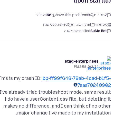
upon startup
7
תגובות
0
have this problem
50
views
Firefox
פתרון בעיות
asked לפני שנה
SuMo Bot
replied
לפני שנה
stag-enterprises
9/2/24, 2:58 PM
This is my crash ID:
bp-ff99f648-78ab-4cad-b1f5-
7aaa70240902
I do have a userContent.css file, but deleting it
makes no difference, and I can think of no other
major change I've made to my installation.