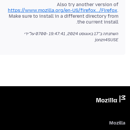
Also try another version of
https://www.mozilla.org/en-US/firefox.../Firefox
.
Make sure to install in a different directory from
the current install.
השתנתה ב־
17 באוגוסט 2024, 19:47:41 -0700
על־ידי
jonzn4SUSE
Mozilla