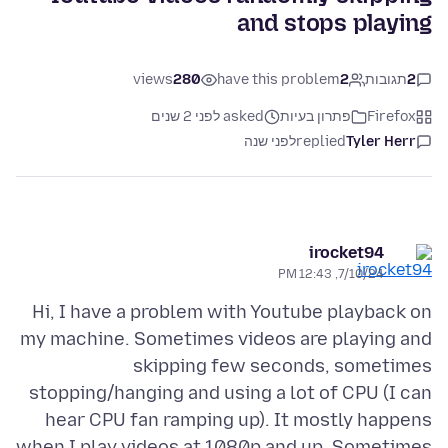
and stops playing
2
תגובות
2
have this problem
280
views
Firefox
פתרון בעיות
asked לפני 2 שנים
Tyler Herr
replied
לפני שנה
irocket94
7/10/24, 12:43 PM
Hi, I have a problem with Youtube playback on
my machine. Sometimes videos are playing and
skipping few seconds, sometimes
stopping/hanging and using a lot of CPU (I can
hear CPU fan ramping up). It mostly happens
when I play videos at 1080p and up. Sometimes