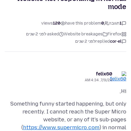
mode
1
תגובה
0
have this problem
120
views
Firefox
Website breakages
asked לפני 2 שנים
cor-el
replied
לפני 2 שנים
felix60
7/9/24, 4:34 AM
Hi,
Something funny started happening, but only
recently. I cannot reach the Super Micro
website, or any of it's sub-pages
(
https://www.supermicro.com
) in normal