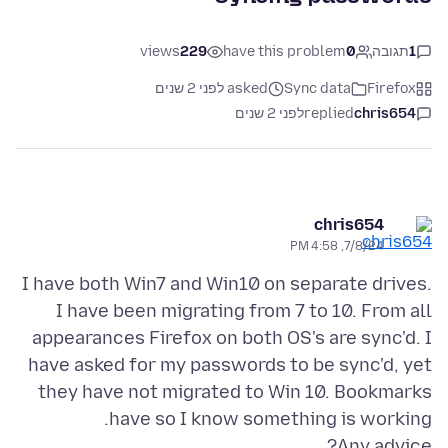
1
תגובה
0
have this problem
229
views
Firefox
Sync data
asked לפני 2 שנים
chris654
replied
לפני 2 שנים
chris654
7/8/24, 4:58 PM
I have both Win7 and Win10 on separate drives.
I have been migrating from 7 to 10. From all
appearances Firefox on both OS's are sync'd. I
have asked for my passwords to be sync'd, yet
they have not migrated to Win 10. Bookmarks