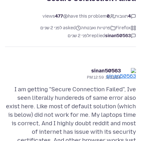
4
תגובות
0
have this problem
477
views
Firefox
פרטיות ואבטחה
asked לפני 2 שנים
sinan50563
replied
לפני 2 שנים
sinan50563
5/31/24, 12:59 PM
I am getting "Secure Connection Failed", Ive
seen literally hundereds of same error also
exist here. Like most of default solution (which
is below) did not work for me. My laptops time
is correct, And I highly doubt reddit and most
of internet has issue with its security
certificates. And other browser works just