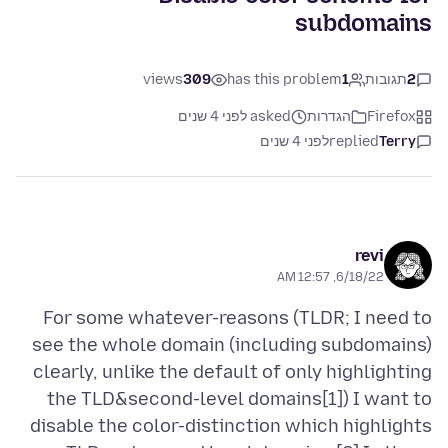
subdomains
2
תגובות
1
has this problem
309
views
Firefox
הגדרות
asked לפני 4 שנים
Terry
replied
לפני 4 שנים
revi
6/18/22, 12:57 AM
For some whatever-reasons (TLDR; I need to
see the whole domain (including subdomains)
clearly, unlike the default of only highlighting
the TLD&second-level domains[1]) I want to
disable the color-distinction which highlights