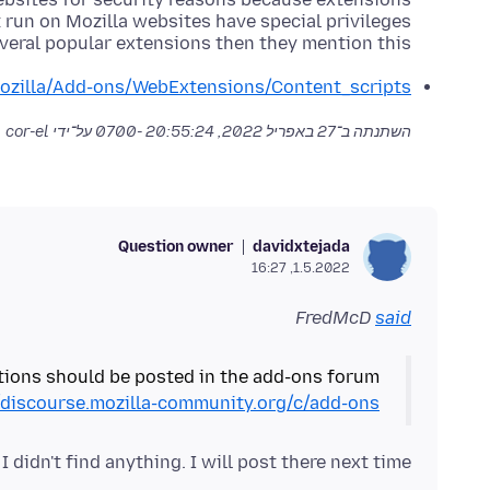
everal popular extensions then they mention this.
Mozilla/Add-ons/WebExtensions/Content_scripts
השתנתה ב־
27 באפריל 2022, 20:55:24 -0700
על־ידי cor-el
Question owner
davidxtejada
1.5.2022, 16:27
FredMcD
said
ions should be posted in the add-ons forum;
/discourse.mozilla-community.org/c/add-ons
I didn't find anything. I will post there next time