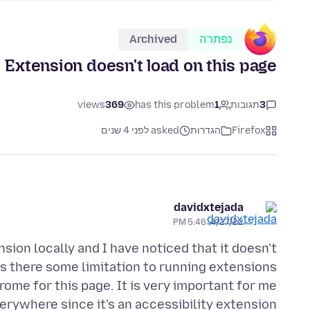
נפתרה
Archived
Extension doesn't load on this page
3
תגובות
1
has this problem
369
views
Firefox
הגדרות
asked לפני 4 שנים
davidxtejada
4/27/22, 5:46 PM
sion locally and I have noticed that it doesn't
 Is there some limitation to running extensions
ome for this page. It is very important for me
erywhere since it's an accessibility extension.