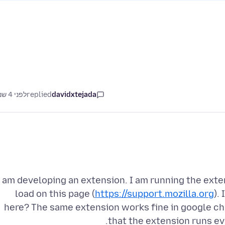
davidxtejada
replied
לפני 4 שנים
I am developing an extension. I am running the exten
load on this page (
https://support.mozilla.org
).
here? The same extension works fine in google chr
that the extension runs ev