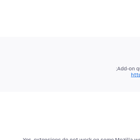
Add-on q
htt
Yes, extensions do not work on some Mozilla w