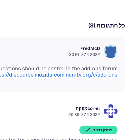
כל התגובות (3)
FredMcD
27.4.2022, 20:01
uestions should be posted in the add-ons forum;
ps://discourse.mozilla-community.org/c/add-ons
מפקח
cor-el
27.4.2022, 20:39
פתרון נבחר
ebsites for security reasons because extensions