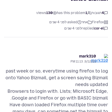
4
תגובות
1
has this problem
130
views
Firefox
אחר
asked לפני 4 שנים
cor-el
replied
לפני 4 שנים
mark310
9/12/21, 11:13 PM
past week or so, everytime using firefox to log
onto Yahoo Bizmail, get a screen saying Bizmail
Browsers to login with. Lists; Microsoft Edge,
Have down loaded Firefox multiple time over
many days, can sometime get the bizmail to