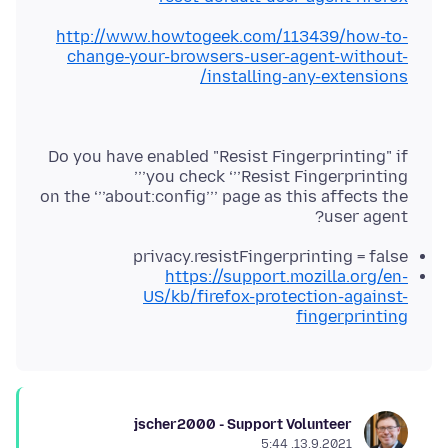
http://www.howtogeek.com/113439/how-to-
change-your-browsers-user-agent-without-
installing-any-extensions/
Do you have enabled "Resist Fingerprinting" if
on the ‘’’about:config’’’ page as this affects the
user agent?
privacy.resistFingerprinting = false
https://support.mozilla.org/en-
US/kb/firefox-protection-against-
fingerprinting
jscher2000 - Support Volunteer
13.9.2021, 5:44