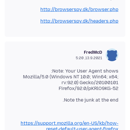
http://browserspy.dk/browser.php
http://browserspy.dk/headers.php
FredMcD
13.9.2021, 5:20
Mozilla/5.0 (Windows NT 10.0; Win64; x64;
rv:92.0) Gecko/20100101
Firefox/92.0/pKRlO9KG-52
Note the junk at the end.
https://support.mozilla.org/en-US/kb/how-
reset-default-user-agent-firefox