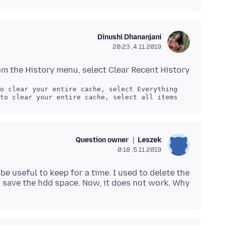
Dinushi Dhananjani
4.11.2019, 20:23
m the History menu, select Clear Recent History. ...
   Next to "Details", click the down arrow to choose which elements of the history to clear; to clear your entire cache, select all items.

Question owner
Leszek
5.11.2019, 0:18
y be useful to keep for a time. I used to delete the
 save the hdd space. Now, it does not work. Why?