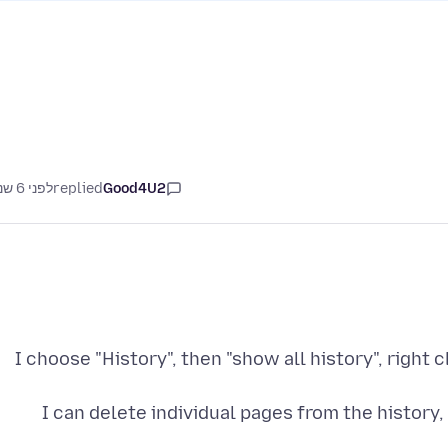
Good4U2
replied
לפני 6 שנים
I choose "History", then "show all history", right 
I can delete individual pages from the history, 