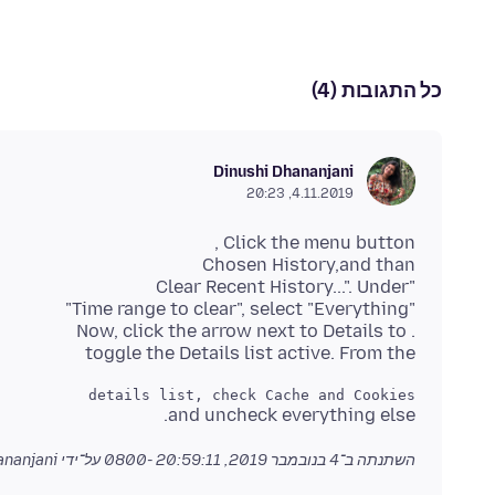
כל התגובות (4)
Dinushi Dhananjani
4.11.2019, 20:23
toggle the Details list active. From the
details list, check Cache and Cookies 

and uncheck everything else.
השתנתה ב־
4 בנובמבר 2019, 20:59:11 -0800
על־ידי Dinushi Dhananjani