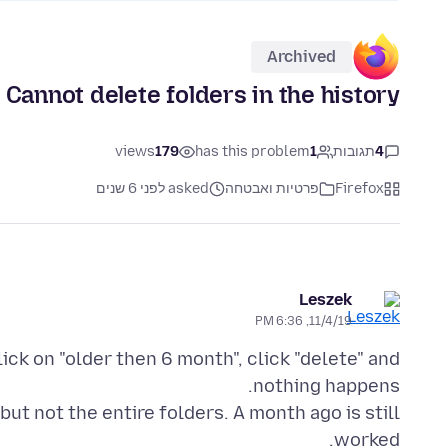
Archived
Cannot delete folders in the history
4
תגובות
1
has this problem
179
views
Firefox
פרטיות ואבטחה
asked לפני 6 שנים
Leszek
11/4/19, 6:36 PM
click on "older then 6 month", click "delete" and
but not the entire folders. A month ago is still
worked.