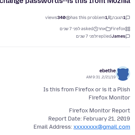
change passwords--is this from Mozilla
1
תגובה
1
has this problem
340
views
Firefox
אחר
asked לפני 7 שנים
James
replied
לפני 7 שנים
ebethe
2/21/19, 9:31 AM
Firefox Monitor
Email Address:
xxxxxxxx@gmail.com