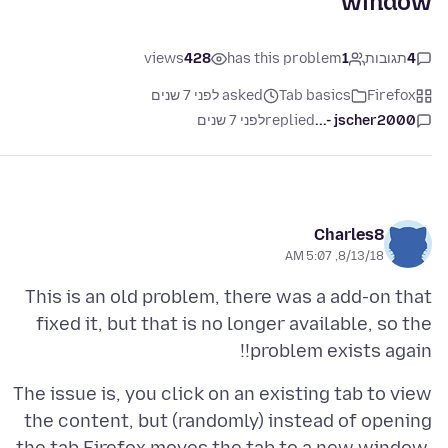
window
4
תגובות
1
has this problem
428
views
Firefox
Tab basics
asked לפני 7 שנים
jscher2000 -...
replied
לפני 7 שנים
Charles8
8/13/18, 5:07 AM
This is an old problem, there was a add-on that
fixed it, but that is no longer available, so the
problem exists again!!
The issue is, you click on an existing tab to view
the content, but (randomly) instead of opening