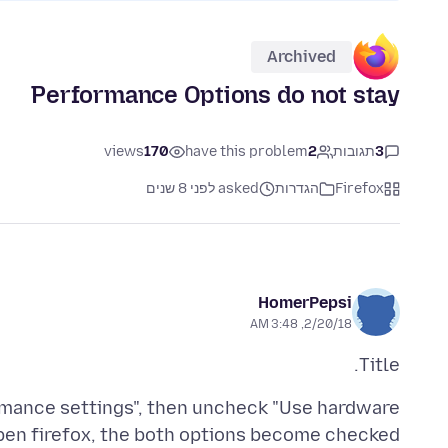
Archived
Performance Options do not stay
3
תגובות
2
have this problem
170
views
Firefox
הגדרות
asked לפני 8 שנים
HomerPepsi
2/20/18, 3:48 AM
Title.
mance settings", then uncheck "Use hardware
open firefox, the both options become checked