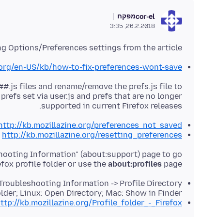
מפקח
cor-el
26.2.2018, 3:35
g Options/Preferences settings from the article?
.org/en-US/kb/how-to-fix-preferences-wont-save
#.js files and rename/remove the prefs.js file to
 prefs set via user.js and prefs that are no longer
supported in current Firefox releases.
http://kb.mozillazine.org/preferences_not_saved
http://kb.mozillazine.org/resetting_preferences
shooting Information" (about:support) page to go
efox profile folder or use the
about:profiles
page.
 Troubleshooting Information -> Profile Directory:
der; Linux: Open Directory; Mac: Show in Finder
ttp://kb.mozillazine.org/Profile_folder_-_Firefox