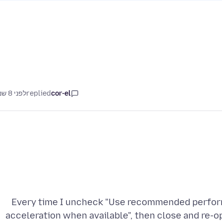
cor-el
replied
לפני 8 שנים
Every time I uncheck "Use recommended perfor
acceleration when available", then close and re-