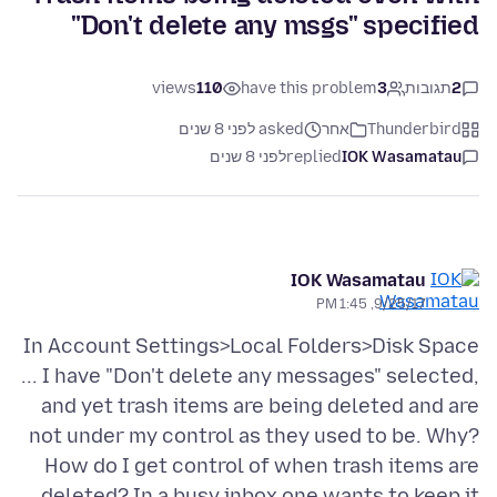
"Don't delete any msgs" specified
2
תגובות
3
have this problem
110
views
Thunderbird
אחר
asked לפני 8 שנים
IOK Wasamatau
replied
לפני 8 שנים
IOK Wasamatau
9/25/17, 1:45 PM
In Account Settings>Local Folders>Disk Space
... I have "Don't delete any messages" selected,
and yet trash items are being deleted and are
not under my control as they used to be. Why?
How do I get control of when trash items are
deleted? In a busy inbox one wants to keep it