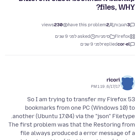
files, WHY?
3
תגובות
2
have this problem
230
views
Firefox
סימניות
asked לפני 9 שנים
cor-el
replied
לפני 9 שנים
ricori
6/17/17, 1:19 PM
So I am trying to transfer my Firefox 53
bookmarks from one PC (Windows 10) to
The first problem was that the Restoring from
file always produced a error message of a