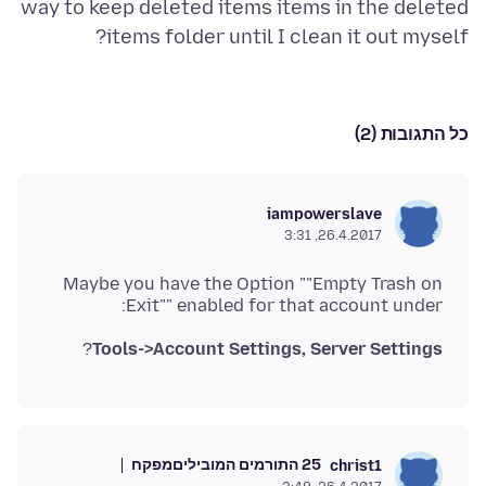
way to keep deleted items items in the deleted
items folder until I clean it out myself?
כל התגובות (2)
iampowerslave
26.4.2017, 3:31
Maybe you have the Option ""Empty Trash on
Exit"" enabled for that account under:
?
Tools->Account Settings, Server Settings
25 התורמים המובילים
מפקח
christ1