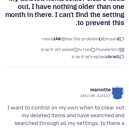
out, I have nothing older than one
month in there. I can't find the setting
to prevent this.
2
תגובות
1
has this problem
140
views
Thunderbird
הגדרות
asked לפני 9 שנים
christ1
replied
לפני 9 שנים
marcotte
4/24/17, 11:05 AM
I want to control on my own when to clear out
my deleted items and have searched and
searched through all my settings. Is there a