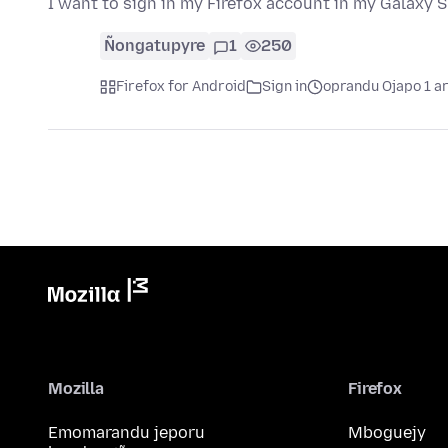
I want to sign in my Firefox account in my Galaxy S
Ñongatupyre
1
250
Firefox for Android
Sign in
oprandu Ojapo 1 a
Mozilla
Firefox
Emomarandu jeporu
Mboguejy