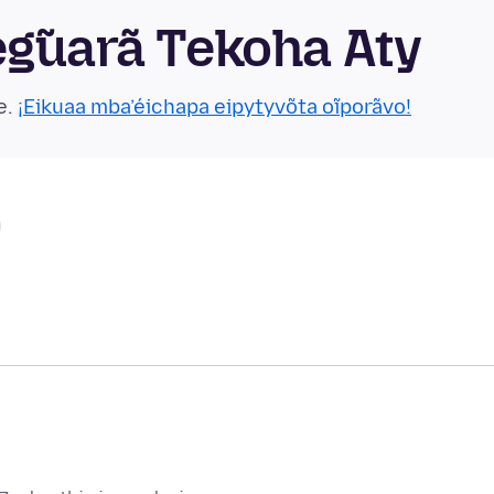
eg̃uarã Tekoha Aty
e.
¡Eikuaa mba’éichapa eipytyvõta oĩporãvo!