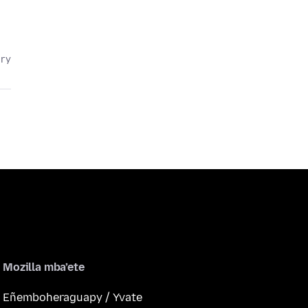
ary
Mozilla mba’ete
Eñemboheraguapy / Yvate