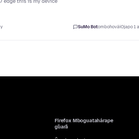
7 edge this is my device
ry
SuMo Bot
ombohovái
Ojapo 1 
Firefox Mboguatahárape
g̃uarã