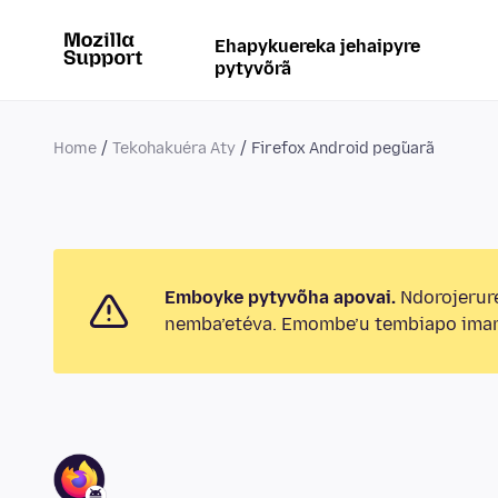
Ehapykuereka jehaipyre
pytyvõrã
Home
Tekohakuéra Aty
Firefox Android peg̃uarã
Emboyke pytyvõha apovai.
Ndorojerur
nemba’etéva. Emombe’u tembiapo imar