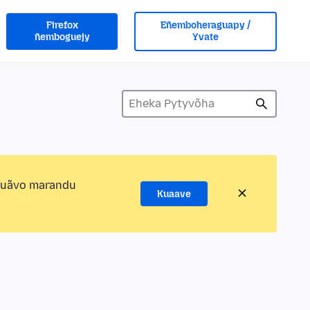
Firefox
Eñemboheraguapy /
ñemboguejy
Yvate
kuãvo marandu
Kuaave