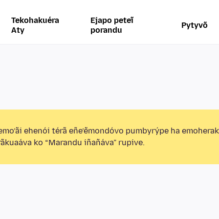
Tekohakuéra
Ejapo peteĩ
Pytyvõ
Aty
porandu
emo’ãi ehenói térã eñe’ẽmondóvo pumbyrýpe ha emohera
ãkuaáva ko “Marandu iñañáva” rupive.