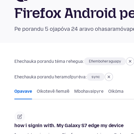
Firefox Android p
Pe porandu 5 ojapóva 24 aravo ohasaramóvap
Ehechauka porandu téma rehegua:
Eñemboheraguapy
Ehechauka porandu heramoĩpyréva:
sync
Opavave
Oikotevẽ ñema’ẽ
Mbohavaipyre
Oikóma
how i signin with. My Galaxy S7 edge my device