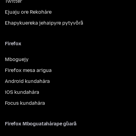
Twitter
Ejuaju ore Rekoháre
Ehapykuereka jehaipyre pytyvõrã
Firefox
Mboguejy
Firefox mesa arigua
Android kundahára
iOS kundahára
Focus kundahára
Firefox Mboguatahárape g̃uarã