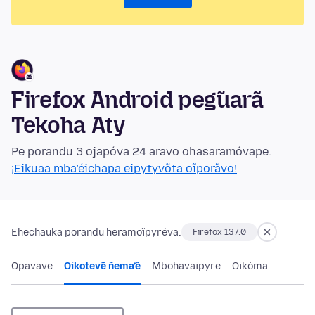
Firefox Android peg̃uarã
Tekoha Aty
Pe porandu 3 ojapóva 24 aravo ohasaramóvape.
¡Eikuaa mba’éichapa eipytyvõta oĩporãvo!
Ehechauka porandu heramoĩpyréva:
Firefox 137.0
Opavave
Oikotevẽ ñema’ẽ
Mbohavaipyre
Oikóma