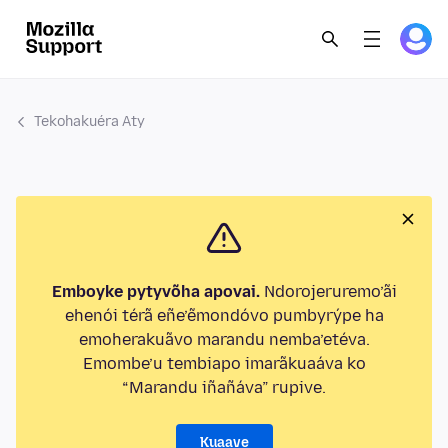
Tekohakuéra Aty
Emboyke pytyvõha apovai.
Ndorojeruremo’ãi
ehenói térã eñe’ẽmondóvo pumbyrýpe ha
emoherakuãvo marandu nemba’etéva.
Emombe’u tembiapo imarãkuaáva ko
“Marandu iñañáva” rupive.
Kuaave