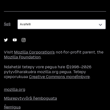
Ñe’ẽ
Ñe’ẽ
Visit
Mozilla Corporation's
not-for-profit parent, the
Mozilla Foundation
.
Ndahetái tetepy vore pegua ha’e ©1998–2026
pytyvõharakuéra mozilla.org pegua. Tetepy
ojeporukuaa
Creative Commons moneĩmbyre
.
mozilla.org
Mba’epytyvõrã ñemboguata
Ñemigua