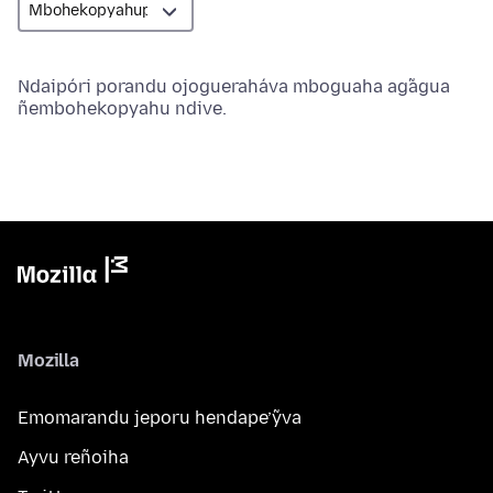
Ndaipóri porandu ojogueraháva mboguaha ag̃agua
ñembohekopyahu ndive.
Mozilla
Emomarandu jeporu hendape’ỹva
Ayvu reñoiha