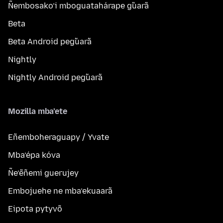
Ñembosako’i mboguatahárape g̃uarã
Beta
Beta Android peg̃uarã
Nightly
Nightly Android peg̃uarã
Mozilla mba’ete
Eñemboheraguapy / Yvate
Mba’épa kóva
Ñe’ẽñemi guerujey
Embojuehe ne mba’ekuaarã
Eipota pytyvõ