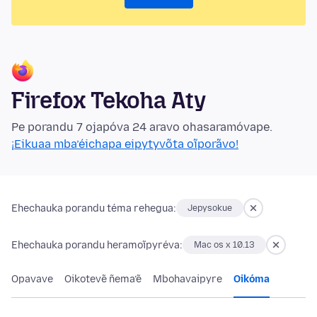
Firefox Tekoha Aty
Pe porandu 7 ojapóva 24 aravo ohasaramóvape.
¡Eikuaa mba’éichapa eipytyvõta oĩporãvo!
Ehechauka porandu téma rehegua:
Jepysokue
Ehechauka porandu heramoĩpyréva:
Mac os x 10.13
Opavave
Oikotevẽ ñema’ẽ
Mbohavaipyre
Oikóma