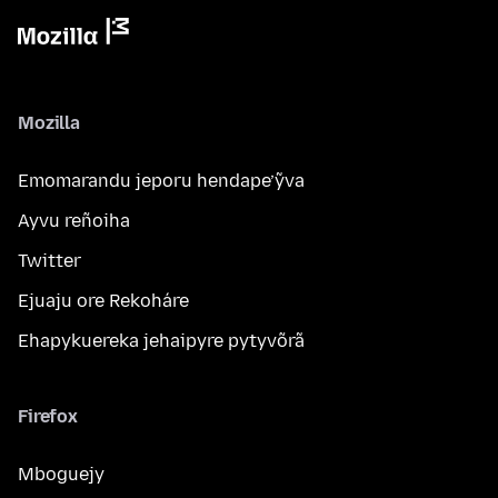
Mozilla
Emomarandu jeporu hendape’ỹva
Ayvu reñoiha
Twitter
Ejuaju ore Rekoháre
Ehapykuereka jehaipyre pytyvõrã
Firefox
Mboguejy