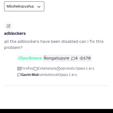
adblockers
all the adblockers have been disabled can i fix this
problem?
Oĩporãmava
Ñongatupyre
4
170
Firefox
Extensions
oprandu Ojapo 1 ary
Gavin Muir
ombohovái
Ojapo 1 ary