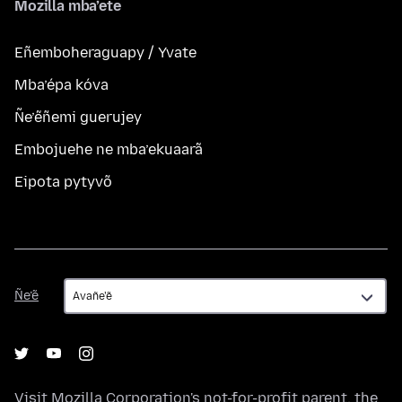
Mozilla mba’ete
Eñemboheraguapy / Yvate
Mba’épa kóva
Ñe’ẽñemi guerujey
Embojuehe ne mba’ekuaarã
Eipota pytyvõ
Ñe’ẽ
Ñe’ẽ
Visit
Mozilla Corporation's
not-for-profit parent, the