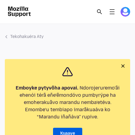
Tekohakuéra Aty
Emboyke pytyvõha apovai.
Ndorojeruremo’ãi
ehenói térã eñe’ẽmondóvo pumbyrýpe ha
emoherakuãvo marandu nemba’etéva.
Emombe’u tembiapo imarãkuaáva ko
“Marandu iñañáva” rupive.
Kuaave