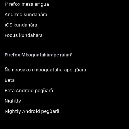
Firefox mesa arigua
Android kundahára
iOS kundahára
Focus kundahára
Firefox Mboguatahárape g̃uarã
Ñembosako’i mboguatahárape g̃uarã
Beta
Beta Android peg̃uarã
Nightly
Nightly Android peg̃uarã