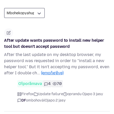
After update wants password to install new helper
tool but doesn't accept password
After the last update on my desktop browser, my
password was requested in order to "install a new
helper tool." But it isn't accepting my password, even
after I double ch…
(emoñe’ẽve)
Oĩporãmava
4
70
Firefox
Update failure
oprandu Ojapo 3 jasy
DF
ombohovái
Ojapo 2 jasy