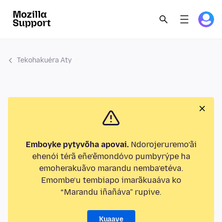
Tekohakuéra Aty
Emboyke pytyvõha apovai.
Ndorojeruremo’ãi
ehenói térã eñe’ẽmondóvo pumbyrýpe ha
emoherakuãvo marandu nemba’etéva.
Emombe’u tembiapo imarãkuaáva ko
“Marandu iñañáva” rupive.
Kuaave