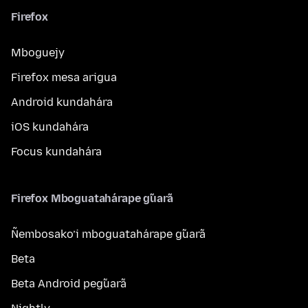
Firefox
Mboguejy
Firefox mesa arigua
Android kundahára
iOS kundahára
Focus kundahára
Firefox Mboguatahárape g̃uarã
Ñembosako’i mboguatahárape g̃uarã
Beta
Beta Android peg̃uarã