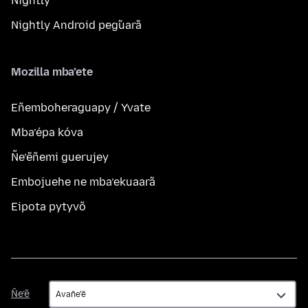
Nightly
Nightly Android peg̃uarã
Mozilla mba’ete
Eñemboheraguapy / Yvate
Mba’épa kóva
Ñe’ẽñemi guerujey
Embojuehe ne mba’ekuaarã
Eipota pytyvõ
Ñe’ẽ
Ñe’ẽ