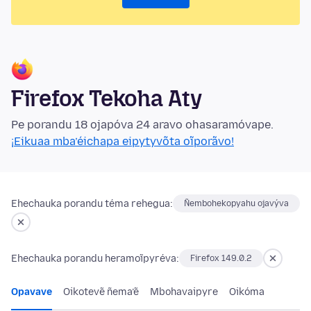
Firefox Tekoha Aty
Pe porandu 18 ojapóva 24 aravo ohasaramóvape.
¡Eikuaa mba’éichapa eipytyvõta oĩporãvo!
Ehechauka porandu téma rehegua:
Ñembohekopyahu ojavýva
Ehechauka porandu heramoĩpyréva:
Firefox 149.0.2
Opavave
Oikotevẽ ñema’ẽ
Mbohavaipyre
Oikóma