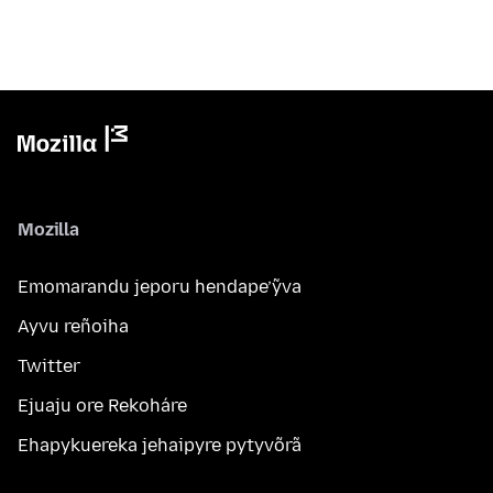
Mozilla
Emomarandu jeporu hendape’ỹva
Ayvu reñoiha
Twitter
Ejuaju ore Rekoháre
Ehapykuereka jehaipyre pytyvõrã